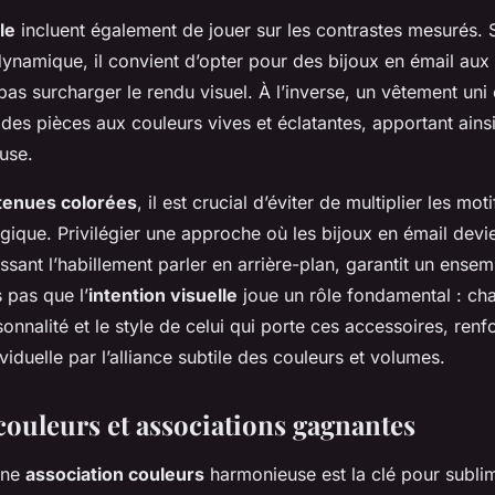
le
incluent également de jouer sur les contrastes mesurés. S
dynamique, il convient d’opter pour des bijoux en émail aux 
as surcharger le rendu visuel. À l’inverse, un vêtement uni 
r des pièces aux couleurs vives et éclatantes, apportant ain
euse.
tenues colorées
, il est crucial d’éviter de multiplier les moti
gique. Privilégier une approche où les bijoux en émail devie
aissant l’habillement parler en arrière-plan, garantit un ense
s pas que l’
intention visuelle
joue un rôle fondamental : ch
sonnalité et le style de celui qui porte ces accessoires, renf
ividuelle par l’alliance subtile des couleurs et volumes.
couleurs et associations gagnantes
 une
association couleurs
harmonieuse est la clé pour sublim