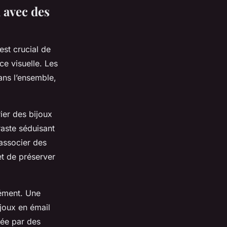
l avec des
l est crucial de
e visuelle. Les
ans l’ensemble,
ier des bijoux
raste séduisant
’associer des
et de préserver
nément. Une
ijoux en émail
vée par des