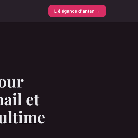
L'élégance d'antan →
pour
ail et
 ultime