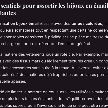
sentiels pour assortir les bijoux en émai
tantes
isation bijoux émail
réussie avec des
tenues colorées
, i
uleurs et matières tout en respectant une certaine cohérenc
dispensables consistent à privilégier une pièce maîtresse d
surcharge qui pourrait détériorer l’équilibre général.
la matière des vêtements joue un rôle clé. Par exemple, mar
ts avec des tissus mats ou légèrement texturés crée un cont
r les accessoires sans nuire à la tenue. À l’inverse, éviter d
s colorés à des matières déjà trop riches ou brillantes perm
suelle apaisée.
dé de limiter le nombre de couleurs vives utilisées simulta
e plusieurs teintes éclatantes doit s’équilibrer avec des b
 plus sobres, ou à l’inverse, une tenue unie peut être rele