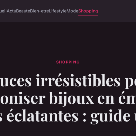
ueil
Actu
Beaute
Bien-etre
Lifestyle
Mode
Shopping
SHOPPING
uces irrésistibles 
niser bijoux en ém
 éclatantes : guide