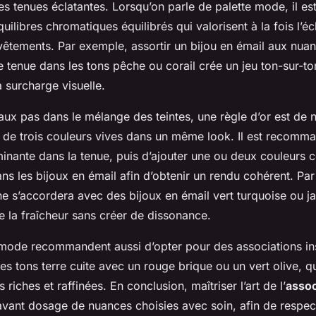
s tenues éclatantes. Lorsqu’on parle de palette mode, il est
uilibres chromatiques équilibrés qui valorisent à la fois l’éc
 vêtements. Par exemple, assortir un bijou en émail aux nua
 tenue dans les tons pêche ou corail crée un jeu ton-sur-ton
a surcharge visuelle.
faux pas dans le mélange des teintes, une règle d’or est de 
 de trois couleurs vives dans un même look. Il est recomma
inante dans la tenue, puis d’ajouter une ou deux couleurs
ns les bijoux en émail afin d’obtenir un rendu cohérent. Pa
ne s’accordera avec des bijoux en émail vert turquoise ou 
e la fraîcheur sans créer de dissonance.
mode recommandent aussi d’opter pour des associations ins
s tons terre cuite avec un rouge brique ou un vert olive, q
 riches et raffinées. En conclusion, maîtriser l’art de l’
assoc
avant dosage de nuances choisies avec soin, afin de respect