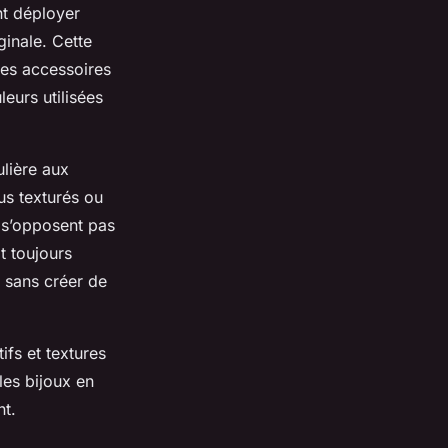
nt déployer
inale. Cette
des accessoires
leurs utilisées
ulière aux
us texturés ou
e s’opposent pas
it toujours
e sans créer de
ifs et textures
les bijoux en
nt.