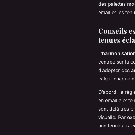
des palettes mod
émail et les ten
Conseils es
tenues écla
L’
harmonisation
centrée sur la c
d’adopter des
a
valeur chaque é
D’abord, la règl
en émail aux tei
sont déjà très p
visuelle. Par e
une tenue aux c