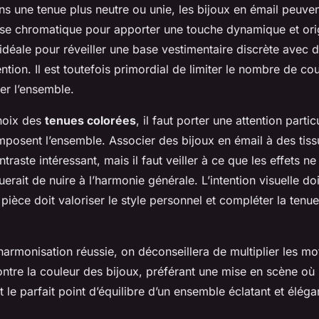
ns une tenue plus neutre ou unie, les bijoux en émail peuve
esse chromatique pour apporter une touche dynamique et orig
 idéale pour réveiller une base vestimentaire discrète avec 
ention. Il est toutefois primordial de limiter le nombre de cou
er l’ensemble.
choix des
tenues colorées
, il faut porter une attention partic
mposent l’ensemble. Associer des bijoux en émail à des tiss
traste intéressant, mais il faut veiller à ce que les effets n
uerait de nuire à l’harmonie générale. L’intention visuelle do
pièce doit valoriser le style personnel et compléter la tenu
harmonisation réussie, on déconseillera de multiplier les mot
contre la couleur des bijoux, préférant une mise en scène où 
 le parfait point d’équilibre d’un ensemble éclatant et éléga