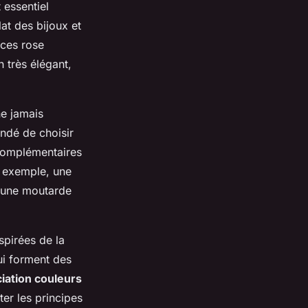
 essentiel
lat des bijoux et
nces rose
 très élégant,
ne jamais
ndé de choisir
 complémentaires
r exemple, une
jaune moutarde
pirées de la
ui forment des
iation couleurs
er les principes