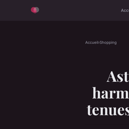
Acc
Accueil
›
Shopping
Ast
harmo
tenues