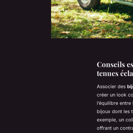
Conseils es
tenues écla
Associer des
bi
créer un look co
l’équilibre entr
bijoux dont les
exemple, un coll
offrant un contr