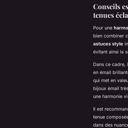
Conseils es
tenues écla
Pour une
harmon
bien combiner co
astuces style
in
évitant ainsi la 
Dans ce cadre, 
en émail brillan
qui met en valeu
bijoux émail trè
une harmonie vi
Il est recomman
tenue composée d
dans des nuances