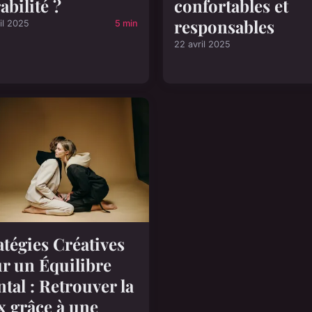
abilité ?
confortables et
responsables
il 2025
5 min
22 avril 2025
atégies Créatives
r un Équilibre
tal : Retrouver la
x grâce à une