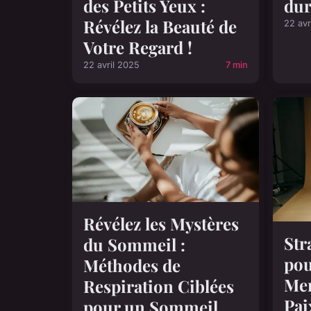
des Petits Yeux :
dur
Révélez la Beauté de
22 avr
Votre Regard !
22 avril 2025
7 min
Révélez les Mystères
Str
du Sommeil :
pou
Méthodes de
Men
Respiration Ciblées
Pai
pour un Sommeil