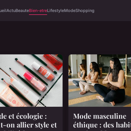
ueil
Actu
Beaute
Bien-etre
Lifestyle
Mode
Shopping
e et écologie :
Mode masculine
t-on allier style et
éthique : des habi