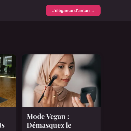
L'élégance d'antan →
Mode Vegan :
ts
Démasquez le