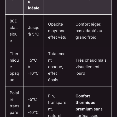
e
idéale
80D
Opacité
Confort léger,
clas
Jusqu
moyenne,
pas adapté au
siqu
’à 5°C
effet vêtu
grand froid
e
Ther
Totaleme
miqu
-5°C
nt
Très chaud mais
e
à
opaque,
visuellement
opaq
-10°C
effet
lourd
ue
épais
Polai
Fin,
Confort
re
-5°C
transpare
thermique
trans
à
nt,
premium
sans
pare
-10°C
naturel
surépaisseur