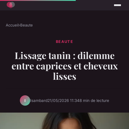
Accueil
›
Beaute
BEAUTE
Lissage tanin : dilemme
entre caprices et cheveux
lisses
Isambard
21/05/2026 11:34
8 min de lecture
I